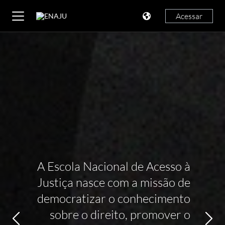
Ir para o conteúdo principal
Acessar
Painel lateral
ENAJU
A Escola Nacional de Acesso à
Justiça nasce com a missão de
democratizar o conhecimento
sobre o direito, promover o
Anterior
Anterior
Anterior
Anterior
Anterior
Pró
Pró
Pró
Pró
Pró