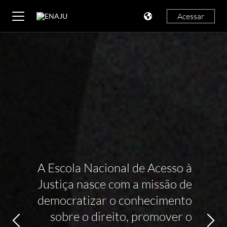
Ir para o conteúdo principal
Acessar
Painel lateral
ENAJU
A Escola Nacional de Acesso à
Justiça nasce com a missão de
democratizar o conhecimento
sobre o direito, promover o
Anterior
Anterior
Anterior
Anterior
Anterior
Pró
Pró
Pró
Pró
Pró